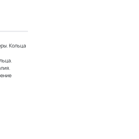
еры. Кольца
льца.
елия.
нение