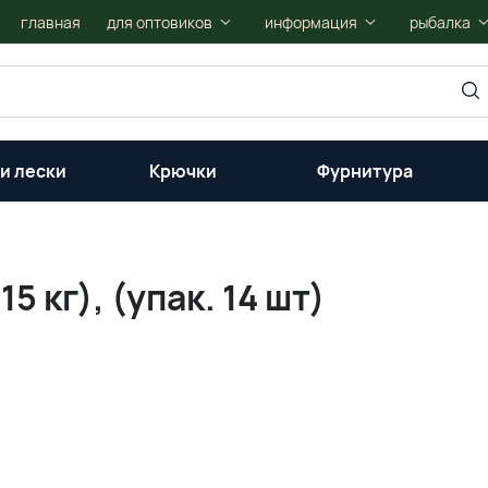
главная
для оптовиков
информация
рыбалка
и лески
Крючки
Фурнитура
5 кг), (упак. 14 шт)