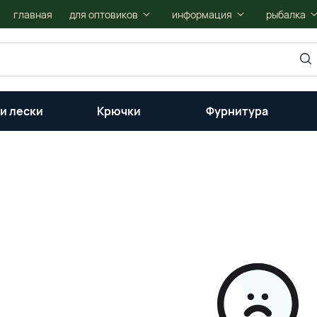
главная
для оптовиков
информация
рыбалка
и лески
Крючки
Фурнитура