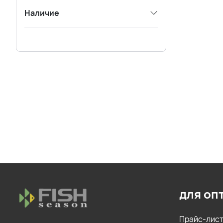
Наличие
для оп
Прайс-лис